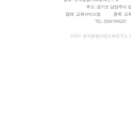
주소:​ 경기도 남양주시 경춘
업태: 교육서비스업 종목: 교육관
TEL: 050419942
©2021 한국통합미래교육연구소 (Korean F