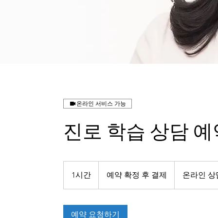
온라인 서비스 가능
진로 학습 상담 예
예
약
1시간
1
예약 확정 후 결제
온라인 상
확
시
정
후
결
제
예약 요청하기